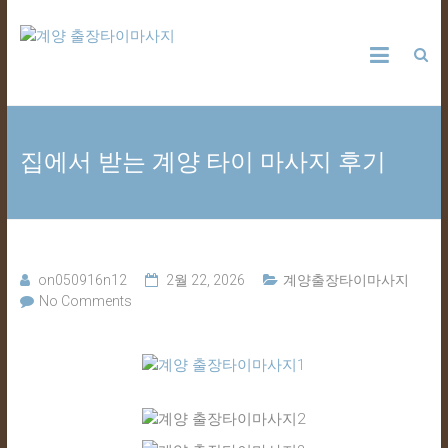
Skip
계
to
content
양
출
집에서 받는 계양 타이 마사지 후기
장
타
이
on050916n12
2월 22, 2026
계양출장타이마사지
No Comments
마
사
지